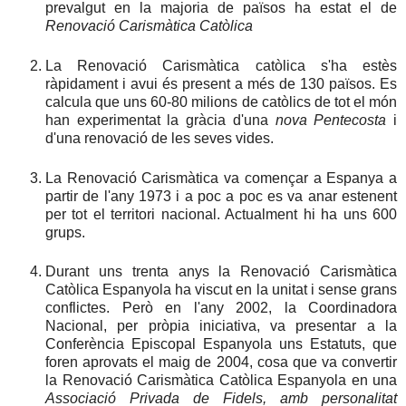
prevalgut en la majoria de països ha estat el de
Renovació Carismàtica Catòlica
La Renovació Carismàtica catòlica s'ha estès
ràpidament i avui és present a més de 130 països. Es
calcula que uns 60-80 milions de catòlics de tot el món
han experimentat la gràcia d'una
nova Pentecosta
i
d'una renovació de les seves vides.
La Renovació Carismàtica va començar a Espanya a
partir de l'any 1973 i a poc a poc es va anar estenent
per tot el territori nacional. Actualment hi ha uns 600
grups.
Durant uns trenta anys la Renovació Carismàtica
Catòlica Espanyola ha viscut en la unitat i sense grans
conflictes. Però en l'any 2002, la Coordinadora
Nacional, per pròpia iniciativa, va presentar a la
Conferència Episcopal Espanyola uns Estatuts, que
foren aprovats el maig de 2004, cosa que va convertir
la Renovació Carismàtica Catòlica Espanyola en una
Associació Privada de Fidels, amb personalitat