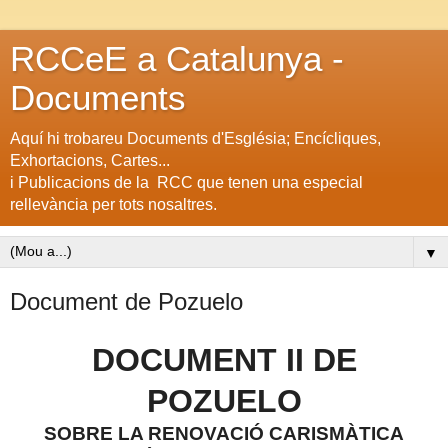
RCCeE a Catalunya -
Documents
Aquí hi trobareu Documents d'Església; Encícliques,
Exhortacions, Cartes...
i Publicacions de la RCC que tenen una especial
rellevància per tots nosaltres.
▼
Document de Pozuelo
DOCUMENT II DE
POZUELO
SOBRE LA RENOVACIÓ CARISMÀTICA