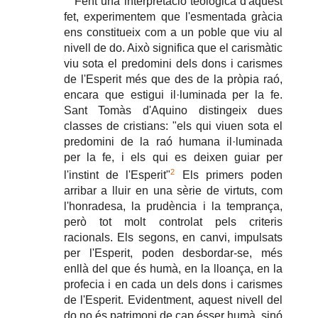
Fent una interpretació teològica d'aquest
fet, experimentem que l'esmentada gràcia
ens constitueix com a un poble que viu al
nivell de do. Això significa que el carismàtic
viu sota el predomini dels dons i carismes
de l'Esperit més que des de la pròpia raó,
encara que estigui il·luminada per la fe.
Sant Tomàs d'Aquino distingeix dues
classes de cristians: "els qui viuen sota el
predomini de la raó humana il·luminada
per la fe, i els qui es deixen guiar per
2
l'instint de l'Esperit"
Els primers poden
arribar a lluir en una sèrie de virtuts, com
l'honradesa, la prudència i la temprança,
però tot molt controlat pels criteris
racionals. Els segons, en canvi, impulsats
per l'Esperit, poden desbordar-se, més
enllà del que és humà, en la lloança, en la
profecia i en cada un dels dons i carismes
de l'Esperit. Evidentment, aquest nivell del
do no és patrimoni de cap ésser humà, sinó