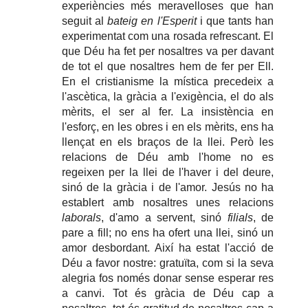
experiències més meravelloses que han
seguit al
bateig en l'Esperit
i que tants han
experimentat com una rosada refrescant. El
que Déu ha fet per nosaltres va per davant
de tot el que nosaltres hem de fer per Ell.
En el cristianisme la mística precedeix a
l'ascètica, la gràcia a l'exigència, el do als
mèrits, el ser al fer. La insistència en
l'esforç, en les obres i en els mèrits, ens ha
llençat en els braços de la llei. Però les
relacions de Déu amb l'home no es
regeixen per la llei de l'haver i del deure,
sinó de la gràcia i de l'amor. Jesús no ha
establert amb nosaltres unes relacions
laborals
, d'amo a servent, sinó
filials
, de
pare a fill; no ens ha ofert una llei, sinó un
amor desbordant. Així ha estat l'acció de
Déu a favor nostre: gratuïta, com si la seva
alegria fos només donar sense esperar res
a canvi. Tot és gràcia de Déu cap a