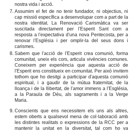
nostra vida i acció.
Assumim el fet de no tenir fundador, ni objectius, ni
cap missió específica a desenvolupar com a part de la
nostra identitat. La Renovació Carismàtica va ser
suscitada directament per l'Esperit Sant com a
resposta a l'expectativa d'una nova Pentecosta, per a
renovar l'Església i per omplir-la del seus dons i
carismes.
Sabem que l'acció de l'Esperit crea comunió, forma
comunitat, uneix els cors, articula vivències comunes.
Coneixem per experiència que aquesta acció de
l'Esperit ens constitueix en comunitat. Per això invitem
tothom que ho desitgi a participar d'aquesta comunió
espiritual, i a gaudir de la mútua fraternitat, de la
lloança i de la llibertat, de l'amor immens a l'Església,
a la Paraula de Déu, als sagraments i a la Verge
Maria.
Conscients que ens necessitem els uns als altres,
estem oberts a qualsevol mena de col·laboració amb
les distintes realitats o expressions de la RCC per a
mantenir la unitat en la diversitat, tal com ho va