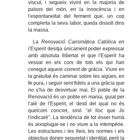
viscut, i segueix vivint en la majoria de
països del món, en la innocència i en
l'espontaneïtat del ferment que, un cop
complerta la seva labor, queda dissolt dins
la massa.
La
Renovació Carismàtica Catòlica en
l'Esperit
desitja únicament poder expressar
amb absoluta llibertat el que l'Esperit ha
vessat en els cors de tots els qui han
conegut aquest
corrent de gràcia
. Viure en
la gratuïtat és caminar sobre les aigües, en
fe pura, i seguir sent fidels a una gràcia que
no s'ha de desvirtuar mai. El poble de la
Renovació és un poble en marxa, guiat per
l'alè de l'Esperit, el destí del qual no és
quelcom concret, sinó "el lloc que Jo
t'indicaré". La tendència de tot ésser humà
és aixoplugar-se i no viure a la intempèrie.
Les estructures i les lleis, les normes i els
objectius donen seguretat i identitat, però la