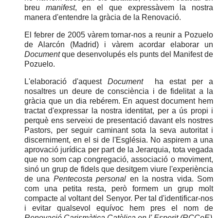
breu
manifest
, en el que expressàvem la nostra
manera d'entendre la gràcia de la Renovació.
El febrer de 2005 vàrem tornar-nos a reunir a Pozuelo
de Alarcón (Madrid) i vàrem acordar elaborar un
Document
que desenvolupés els punts del Manifest de
Pozuelo.
L'elaboració d'aquest
Document
ha estat per a
nosaltres un deure de consciència i de fidelitat a la
gràcia que un dia rebérem. En aquest document hem
tractat d'expressar la nostra identitat, per a ús propi i
perquè ens serveixi de presentació davant els nostres
Pastors, per seguir caminant sota la seva autoritat i
discerniment, en el si de l'Església. No aspirem a una
aprovació jurídica per part de la Jerarquia, tota vegada
que no som cap congregació, associació o moviment,
sinó un grup de fidels que desitgem viure l'experiència
de una
Pentecosta personal
en la nostra vida. Som
com una petita resta, però formem un grup molt
compacte al voltant del Senyor. Per tal d'identificar-nos
i evitar qualsevol equívoc hem pres el nom de
Renovació Carismàtica Catòlica en l' Esperit (RCCeE)