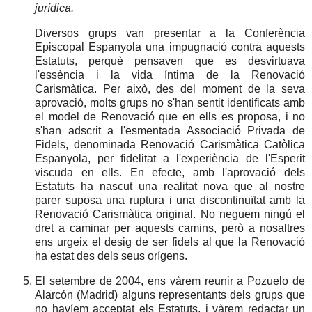
jurídica.
Diversos grups van presentar a la Conferència
Episcopal Espanyola una impugnació contra aquests
Estatuts, perquè pensaven que es desvirtuava
l'essència i la vida íntima de la Renovació
Carismàtica. Per això, des del moment de la seva
aprovació, molts grups no s'han sentit identificats amb
el model de Renovació que en ells es proposa, i no
s'han adscrit a l'esmentada Associació Privada de
Fidels, denominada Renovació Carismàtica Catòlica
Espanyola, per fidelitat a l'experiència de l'Esperit
viscuda en ells. En efecte, amb l'aprovació dels
Estatuts ha nascut una realitat nova que al nostre
parer suposa una ruptura i una discontinuïtat amb la
Renovació Carismàtica original. No neguem ningú el
dret a caminar per aquests camins, però a nosaltres
ens urgeix el desig de ser fidels al que la Renovació
ha estat des dels seus orígens.
El setembre de 2004, ens vàrem reunir a Pozuelo de
Alarcón (Madrid) alguns representants dels grups que
no havíem acceptat els Estatuts, i vàrem redactar un