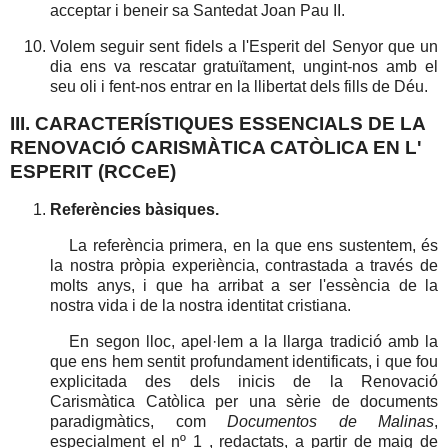
acceptar i beneir sa Santedat Joan Pau II.
Volem seguir sent fidels a l'Esperit del Senyor que un
dia ens va rescatar gratuïtament, ungint-nos amb el
seu oli i fent-nos entrar en la llibertat dels fills de Déu.
III. CARACTERÍSTIQUES ESSENCIALS DE LA
RENOVACIÓ CARISMÀTICA CATÒLICA EN L'
ESPERIT (RCCeE)
Referències bàsiques.
La referència primera, en la que ens sustentem, és
la nostra pròpia experiència, contrastada a través de
molts anys, i que ha arribat a ser l'essència de la
nostra vida i de la nostra identitat cristiana.
En segon lloc, apel·lem a la llarga tradició amb la
que ens hem sentit profundament identificats, i que fou
explicitada des dels inicis de la Renovació
Carismàtica Catòlica per una sèrie de documents
paradigmàtics, com
Documentos de Malinas
,
especialment el nº 1 , redactats, a partir de maig de