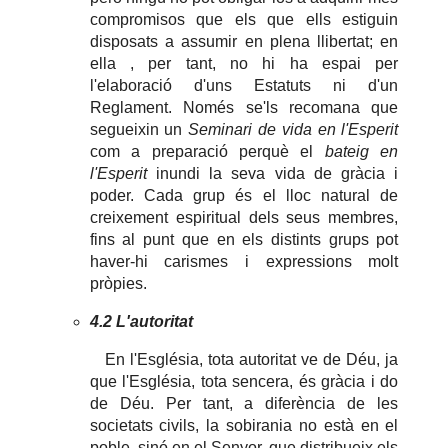
compromisos que els que ells estiguin
disposats a assumir en plena llibertat; en
ella , per tant, no hi ha espai per
l'elaboració d'uns Estatuts ni d'un
Reglament. Només se'ls recomana que
segueixin un
Seminari de vida en l'Esperit
com a preparació perquè el
bateig en
l'Esperit
inundi la seva vida de gràcia i
poder. Cada grup és el lloc natural de
creixement espiritual dels seus membres,
fins al punt que en els distints grups pot
haver-hi carismes i expressions molt
pròpies.
4.2 L'autoritat
En l'Església, tota autoritat ve de Déu, ja
que l'Església, tota sencera, és gràcia i do
de Déu. Per tant, a diferència de les
societats civils, la sobirania no està en el
poble, sinó en el Senyor, que distribueix els