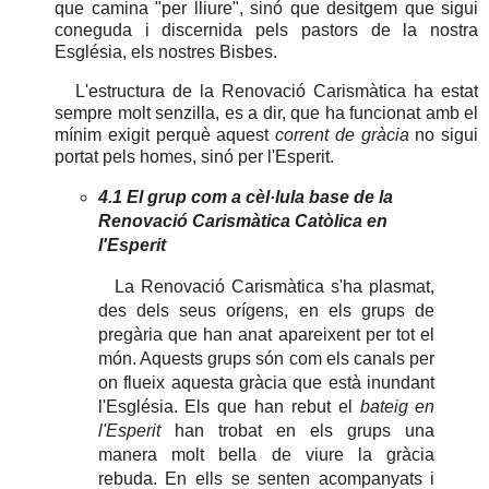
que camina "per lliure", sinó que desitgem que sigui
coneguda i discernida pels pastors de la nostra
Església, els nostres Bisbes.
L'estructura de la Renovació Carismàtica ha estat
sempre molt senzilla, es a dir, que ha funcionat amb el
mínim exigit perquè aquest
corrent de gràcia
no sigui
portat pels homes, sinó per l'Esperit.
4.1 El grup com a cèl·lula base de la
Renovació Carismàtica Catòlica en
l'Esperit
La Renovació Carismàtica s'ha plasmat,
des dels seus orígens, en els grups de
pregària que han anat apareixent per tot el
món. Aquests grups són com els canals per
on flueix aquesta gràcia que està inundant
l'Església. Els que han rebut el
bateig en
l'Esperit
han trobat en els grups una
manera molt bella de viure la gràcia
rebuda. En ells se senten acompanyats i