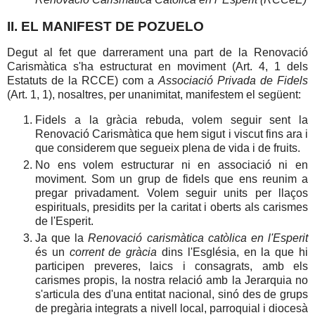
II. EL MANIFEST DE POZUELO
Degut al fet que darrerament una part de la Renovació
Carismàtica s'ha estructurat en moviment (Art. 4, 1 dels
Estatuts de la RCCE) com a
Associació Privada de Fidels
(Art. 1, 1), nosaltres, per unanimitat, manifestem el següent:
Fidels a la gràcia rebuda, volem seguir sent la
Renovació Carismàtica que hem sigut i viscut fins ara i
que considerem que segueix plena de vida i de fruits.
No ens volem estructurar ni en associació ni en
moviment. Som un grup de fidels que ens reunim a
pregar privadament. Volem seguir units per llaços
espirituals, presidits per la caritat i oberts als carismes
de l'Esperit.
Ja que la
Renovació carismàtica catòlica en l'Esperit
és un
corrent de gràcia
dins l'Església, en la que hi
participen preveres, laics i consagrats, amb els
carismes propis, la nostra relació amb la Jerarquia no
s'articula des d'una entitat nacional, sinó des de grups
de pregària integrats a nivell local, parroquial i diocesà