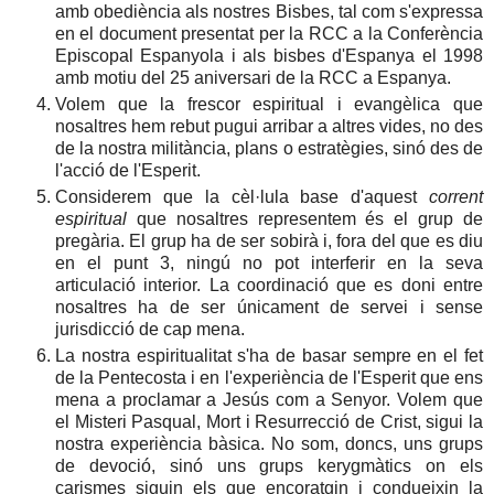
amb obediència als nostres Bisbes, tal com s'expressa
en el document presentat per la RCC a la Conferència
Episcopal Espanyola i als bisbes d'Espanya el 1998
amb motiu del 25 aniversari de la RCC a Espanya.
Volem que la frescor espiritual i evangèlica que
nosaltres hem rebut pugui arribar a altres vides, no des
de la nostra militància, plans o estratègies, sinó des de
l'acció de l'Esperit.
Considerem que la cèl·lula base d'aquest
corrent
espiritual
que nosaltres representem és el grup de
pregària. El grup ha de ser sobirà i, fora del que es diu
en el punt 3, ningú no pot interferir en la seva
articulació interior. La coordinació que es doni entre
nosaltres ha de ser únicament de servei i sense
jurisdicció de cap mena.
La nostra espiritualitat s'ha de basar sempre en el fet
de la Pentecosta i en l'experiència de l'Esperit que ens
mena a proclamar a Jesús com a Senyor. Volem que
el Misteri Pasqual, Mort i Resurrecció de Crist, sigui la
nostra experiència bàsica. No som, doncs, uns grups
de devoció, sinó uns grups kerygmàtics on els
carismes siguin els que encoratgin i condueixin la