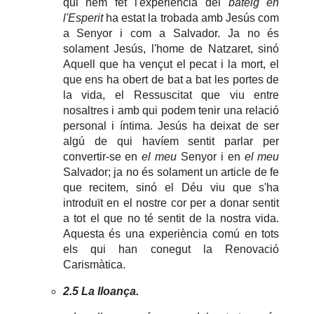
qui hem fet l'experiència del
bateig en
l'Esperit
ha estat la trobada amb Jesús com
a Senyor i com a Salvador. Ja no és
solament Jesús, l'home de Natzaret, sinó
Aquell que ha vençut el pecat i la mort, el
que ens ha obert de bat a bat les portes de
la vida, el Ressuscitat que viu entre
nosaltres i amb qui podem tenir una relació
personal i íntima. Jesús ha deixat de ser
algú de qui havíem sentit parlar per
convertir-se en
el meu
Senyor i en
el meu
Salvador; ja no és solament un article de fe
que recitem, sinó el Déu viu que s'ha
introduït en el nostre cor per a donar sentit
a tot el que no té sentit de la nostra vida.
Aquesta és una experiència comú en tots
els qui han conegut la Renovació
Carismàtica.
2.5 La lloança.