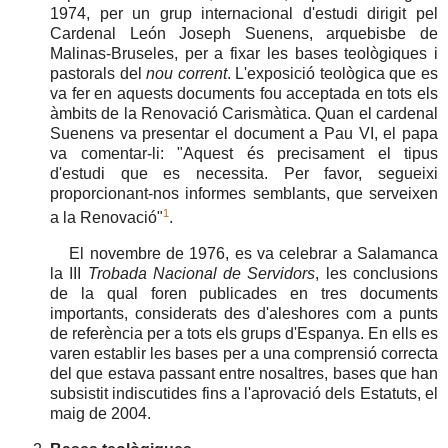
1974, per un grup internacional d'estudi dirigit pel
Cardenal León Joseph Suenens, arquebisbe de
Malinas-Bruseles, per a fixar les bases teològiques i
pastorals del
nou corrent
. L'exposició teològica que es
va fer en aquests documents fou acceptada en tots els
àmbits de la Renovació Carismàtica. Quan el cardenal
Suenens va presentar el document a Pau VI, el papa
va comentar-li: "Aquest és precisament el tipus
d'estudi que es necessita. Per favor, segueixi
proporcionant-nos informes semblants, que serveixen
1
a la Renovació"
.
El novembre de 1976, es va celebrar a Salamanca
la III
Trobada Nacional de Servidors
, les conclusions
de la qual foren publicades en tres documents
importants, considerats des d'aleshores com a punts
de referència per a tots els grups d'Espanya. En ells es
varen establir les bases per a una comprensió correcta
del que estava passant entre nosaltres, bases que han
subsistit indiscutides fins a l'aprovació dels Estatuts, el
maig de 2004.