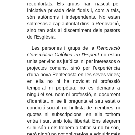
reconfortats. Els grups han nascut per
iniciativa privada dels fidels i, com a tals,
són autònoms i independents. No estan
sotmesos a cap autoritat dins la Renovació,
sinó tan sols al discerniment dels pastors
de l'Església.
Les persones i grups de la
Renovació
Carismàtica Catòlica en l'Esperit
no estan
units per vincles jurídics, ni per interessos o
projectes comuns, sinó per l'experiència
d'una nova Pentecosta en les seves vides;
en ella no hi ha noviciat ni professió
temporal ni perpètua; no es demana a
ningú el seu nom ni professió, ni document
d'identitat, ni se li pregunta el seu estat o
condició social, no hi llista de membres, ni
quotes ni subscripcions; en ella tothom
entra i surt amb tota llibertat. Ens alegrem
si hi són i els trobem a faltar si no hi són,
però ningú no pot obligar-los a adquirir més