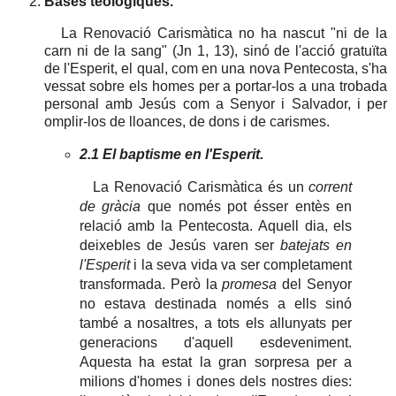
Bases teològiques.
La Renovació Carismàtica no ha nascut "ni de la
carn ni de la sang" (Jn 1, 13), sinó de l'acció gratuïta
de l'Esperit, el qual, com en una nova Pentecosta, s'ha
vessat sobre els homes per a portar-los a una trobada
personal amb Jesús com a Senyor i Salvador, i per
omplir-los de lloances, de dons i de carismes.
2.1 El baptisme en l'Esperit.
La Renovació Carismàtica és un
corrent
de gràcia
que només pot ésser entès en
relació amb la Pentecosta. Aquell dia, els
deixebles de Jesús varen ser
batejats en
l'Esperit
i la seva vida va ser completament
transformada. Però la
promesa
del Senyor
no estava destinada només a ells sinó
també a nosaltres, a tots els allunyats per
generacions d'aquell esdeveniment.
Aquesta ha estat la gran sorpresa per a
milions d'homes i dones dels nostres dies: