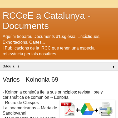
RCCeE a Catalunya -
Documents
Aquí hi trobareu Documents d'Església; Encícliques,
Exhortacions, Cartes...
i Publicacions de la RCC que tenen una especial
rellevància per tots nosaltres.
▼
Varios - Koinonia 69
- Koinonia continúa fiel a sus principios: revista libre y
carismática de comunión -- Editorial
- Retiro de Obispos
Latinoamericanos -- María de
Sanglovanni