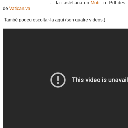
- la castellana en
Mobi
. o Pdf des
de
Vatican.va
També podeu escoltar-la aquí (són quatre vídeos.)