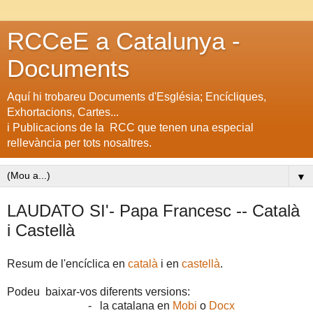
RCCeE a Catalunya -
Documents
Aquí hi trobareu Documents d'Església; Encícliques,
Exhortacions, Cartes...
i Publicacions de la RCC que tenen una especial
rellevància per tots nosaltres.
▼
LAUDATO SI'- Papa Francesc -- Català
i Castellà
Resum de l'encíclica en
català
i en
castellà
.
Podeu baixar-vos diferents versions:
- la catalana en
Mobi
o
Docx