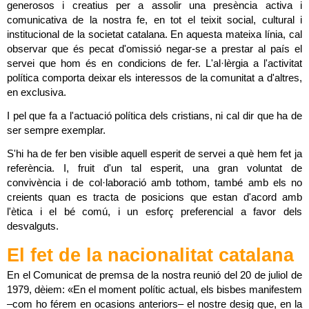
generosos i creatius per a assolir una presència activa i 
comunicativa de la nostra fe, en tot el teixit social, cultural i 
institucional de la societat catalana. En aquesta mateixa línia, cal 
observar que és pecat d'omissió negar-se a prestar al país el 
servei que hom és en condicions de fer. L'al·lèrgia a l'activitat 
política comporta deixar els interessos de la comunitat a d'altres, 
en exclusiva.
I pel que fa a l'actuació política dels cristians, ni cal dir que ha de 
ser sempre exemplar.
S'hi ha de fer ben visible aquell esperit de servei a què hem fet ja 
referència. I, fruit d'un tal esperit, una gran voluntat de 
convivència i de col·laboració amb tothom, també amb els no 
creients quan es tracta de posicions que estan d'acord amb 
l'ètica i el bé comú, i un esforç preferencial a favor dels 
desvalguts.
El fet de la nacionalitat catalana
En el Comunicat de premsa de la nostra reunió del 20 de juliol de 
1979, dèiem: «En el moment polític actual, els bisbes manifestem 
–com ho férem en ocasions anteriors– el nostre desig que, en la 