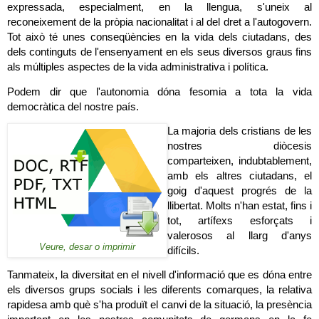
expressada, especialment, en la llengua, s'uneix al 
reconeixement de la pròpia nacionalitat i al del dret a l'autogovern. 
Tot això té unes conseqüències en la vida dels ciutadans, des 
dels continguts de l'ensenyament en els seus diversos graus fins 
als múltiples aspectes de la vida administrativa i política.
Podem dir que l'autonomia dóna fesomia a tota la vida 
democràtica del nostre país.
La majoria dels cristians de les 
nostres diòcesis 
comparteixen, indubtablement, 
amb els altres ciutadans, el 
goig d'aquest progrés de la 
llibertat. Molts n'han estat, fins i 
tot, artífexs esforçats i 
valerosos al llarg d'anys 
Veure, desar o imprimir
difícils.
Tanmateix, la diversitat en el nivell d'informació que es dóna entre 
els diversos grups socials i les diferents comarques, la relativa 
rapidesa amb què s'ha produït el canvi de la situació, la presència 