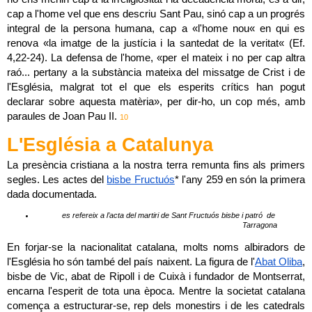
cap a l'home vel que ens descriu Sant Pau, sinó cap a un progrés 
integral de la persona humana, cap a «l'home nou« en qui es 
renova «la imatge de la justícia i la santedat de la veritat« (Ef. 
4,22-24). La defensa de l'home, «per el mateix i no per cap altra 
raó... pertany a la substància mateixa del missatge de Crist i de 
l'Església, malgrat tot el que els esperits crítics han pogut 
declarar sobre aquesta matèria», per dir-ho, un cop més, amb 
paraules de Joan Pau II. 
10
L'Església a Catalunya
La presència cristiana a la nostra terra remunta fins als primers 
segles. Les actes del 
bisbe Fructuós
* l'any 259 en són la primera 
dada documentada.
es refereix a l’acta del martiri de Sant Fructuós bisbe i patró  de 
Tarragona
En forjar-se la nacionalitat catalana, molts noms albiradors de 
l'Església ho són també del país naixent. La figura de l'
Abat Oliba
, 
bisbe de Vic, abat de Ripoll i de Cuixà i fundador de Montserrat, 
encarna l'esperit de tota una època. Mentre la societat catalana 
comença a estructurar-se, rep dels monestirs i de les catedrals 