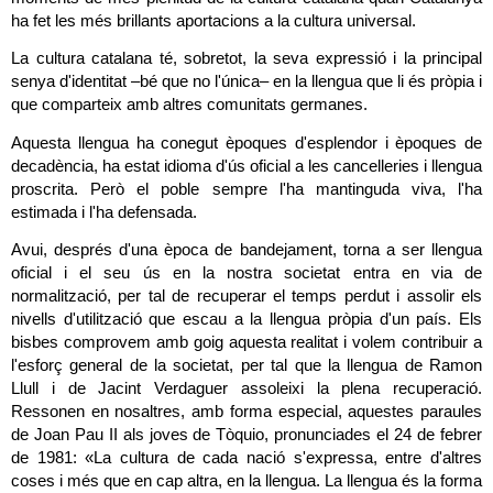
ha fet les més brillants aportacions a la cultura universal.
La cultura catalana té, sobretot, la seva expressió i la principal 
senya d'identitat –bé que no l'única– en la llengua que li és pròpia i 
que comparteix amb altres comunitats germanes.
Aquesta llengua ha conegut èpoques d'esplendor i èpoques de 
decadència, ha estat idioma d'ús oficial a les cancelleries i llengua 
proscrita. Però el poble sempre l'ha mantinguda viva, l'ha 
estimada i l'ha defensada.
Avui, després d'una època de bandejament, torna a ser llengua 
oficial i el seu ús en la nostra societat entra en via de 
normalització, per tal de recuperar el temps perdut i assolir els 
nivells d'utilització que escau a la llengua pròpia d'un país. Els 
bisbes comprovem amb goig aquesta realitat i volem contribuir a 
l'esforç general de la societat, per tal que la llengua de Ramon 
Llull i de Jacint Verdaguer assoleixi la plena recuperació. 
Ressonen en nosaltres, amb forma especial, aquestes paraules 
de Joan Pau II als joves de Tòquio, pronunciades el 24 de febrer 
de 1981: «La cultura de cada nació s'expressa, entre d'altres 
coses i més que en cap altra, en la llengua. La llengua és la forma 