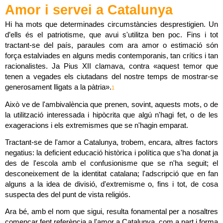
Amor i servei a Catalunya
Hi ha mots que determinades circumstàncies desprestigien. Un 
d’ells és el patriotisme, que avui s'utilitza ben poc. Fins i tot 
tractant-se del país, paraules com ara amor o estimació són 
força estalviades en alguns medis contemporanis, tan crítics i tan 
racionalistes. Ja Pius XII clamava, contra «aquest temor que 
tenen a vegades els ciutadans del nostre temps de mostrar-se 
generosament lligats a la pàtria».
1
Això ve de l'ambivalència que prenen, sovint, aquests mots, o de 
la utilització interessada i hipòcrita que algú n'hagi fet, o de les 
exageracions i els extremismes que se n'hagin emparat.
Tractant-se de l'amor a Catalunya, trobem, encara, altres factors 
negatius: la deficient educació històrica i política que s'ha donat ja 
des de l'escola amb el confusionisme que se n'ha seguit; el 
desconeixement de la identitat catalana; l'adscripció que en fan 
alguns a la idea de divisió, d'extremisme o, fins i tot, de cosa 
suspecta des del punt de vista religiós.
Ara bé, amb el nom que sigui, resulta fonamental per a nosaltres 
començar fent referència a l'amor a Catalunya, com a part i forma 