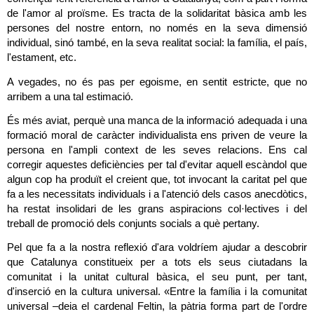
de l'amor al proïsme. Es tracta de la solidaritat bàsica amb les 
persones del nostre entorn, no només en la seva dimensió 
individual, sinó també, en la seva realitat social: la família, el país, 
l'estament, etc.
A vegades, no és pas per egoisme, en sentit estricte, que no 
arribem a una tal estimació.
És més aviat, perquè una manca de la informació adequada i una 
formació moral de caràcter individualista ens priven de veure la 
persona en l'ampli context de les seves relacions. Ens cal 
corregir aquestes deficiències per tal d'evitar aquell escàndol que 
algun cop ha produït el creient que, tot invocant la caritat pel que 
fa a les necessitats individuals i a l'atenció dels casos anecdòtics, 
ha restat insolidari de les grans aspiracions col·lectives i del 
treball de promoció dels conjunts socials a què pertany.
Pel que fa a la nostra reflexió d'ara voldríem ajudar a descobrir 
que Catalunya constitueix per a tots els seus ciutadans la 
comunitat i la unitat cultural bàsica, el seu punt, per tant, 
d'inserció en la cultura universal. «Entre la família i la comunitat 
universal –deia el cardenal Feltin, la pàtria forma part de l'ordre 