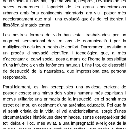
de la societat industrial, i que ha viscut, després, l'evolució de les 
seves comarques i l'aparició de les grans concentracions 
urbanes amb forts contingents migratoris, ara viu –potser més 
acceleradament que mai– una evolució que és de rel tècnica i 
filosòfica al mateix temps.
Les nostres formes de vida han estat trasbalsades per un 
augment sensacional dels mitjans de comunicació i per la 
multiplicació dels instruments de confort. Darrerament, assistim a 
un procés d'innovació científica i tecnològica que, a més 
d'accentuar el canvi social, posa a mans de l'home la possibilitat 
d'una influència en els fenòmens naturals i, fins i tot, de distorsió i 
de destrucció de la naturalesa, que impressiona tota persona 
responsable.
Paral·lelament, es fan perceptibles una avidesa creixent de 
posseir coses; una minva dels valors humans més espirituals i 
menys utilitaris; una primacia de la instrucció, en el sentit més 
estret del mot, en detriment d'una autèntica educació. Pel que fa 
al sentit cristià de la vida, el vel anticlericalisme, sorgit d'unes 
circumstàncies històriques determinades, sense desaparèixer del 
tot, deixa el l oc, més aviat, a una impregnació a-religiosa de la 