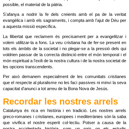
possible, el material de la pàtria.
S'afanya a nodrir la fe dels creients amb el pa de la veritat 
evangèlica i amb els sagraments, i compta amb l'ajut de Déu per 
a aquesta missió específica.
La llibertat que reclamem és precisament per a evangelitzar i 
volem utilitzar-la a fons. La veu cristiana ha de fer-se present en 
tots els àmbits de la societat i no plegar-se a la pressió dels qui 
voldrien passar de la correcta distinció entre el món temporal i el 
món espiritual a l'exili de la nostra cultura i de la nostra societat de 
les opcions transcendents.
Per això demanem especialment de les comunitats cristianes 
que el respecte al pluralisme no les faci passives ni minvi la seva 
capacitat d'anunci a tot arreu de la Bona Nova de Jesús.
Recordar les nostres arrels
Catalunya és rica en història i en tradició. Les nostres arrels 
greco-romanes i cristianes, europees i mediterrànies són la saba 
que vivifica el nostre esperit col·lectiu. Potser a causa de la 
nostra accidentada història, som un país on els estudis 