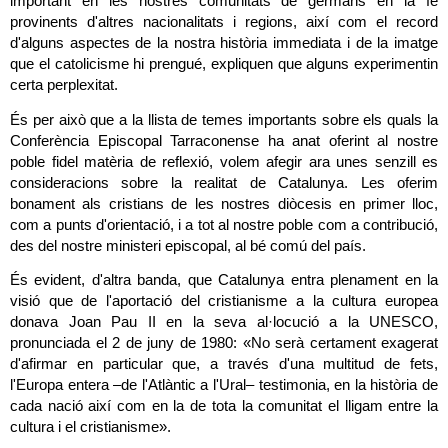
important en les nostres comunitats de germans en la fe 
provinents d'altres nacionalitats i regions, així com el record 
d'alguns aspectes de la nostra història immediata i de la imatge 
que el catolicisme hi prengué, expliquen que alguns experimentin 
certa perplexitat.
És per això que a la llista de temes importants sobre els quals la 
Conferència Episcopal Tarraconense ha anat oferint al nostre 
poble fidel matèria de reflexió, volem afegir ara unes senzill es 
consideracions sobre la realitat de Catalunya. Les oferim 
bonament als cristians de les nostres diòcesis en primer lloc, 
com a punts d'orientació, i a tot al nostre poble com a contribució, 
des del nostre ministeri episcopal, al bé comú del país.
És evident, d'altra banda, que Catalunya entra plenament en la 
visió que de l'aportació del cristianisme a la cultura europea 
donava Joan Pau II en la seva al·locució a la UNESCO, 
pronunciada el 2 de juny de 1980: «No serà certament exagerat 
d'afirmar en particular que, a través d'una multitud de fets, 
l'Europa entera –de l'Atlàntic a l'Ural– testimonia, en la història de 
cada nació així com en la de tota la comunitat el lligam entre la 
cultura i el cristianisme».