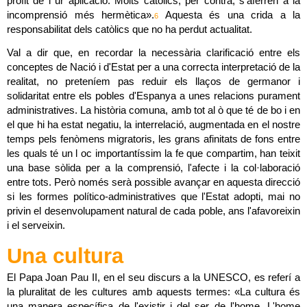
profit de l ur aplicació. Molts catòlics, per contra, s'aferren a la 
incomprensió més hermètica».
 Aquesta és una crida a la 
6
responsabilitat dels catòlics que no ha perdut actualitat.
Val a dir que, en recordar la necessària clarificació entre els 
conceptes de Nació i d'Estat per a una correcta interpretació de la 
realitat, no preteníem pas reduir els llaços de germanor i 
solidaritat entre els pobles d'Espanya a unes relacions purament 
administratives. La història comuna, amb tot al ò que té de bo i en 
el que hi ha estat negatiu, la interrelació, augmentada en el nostre 
temps pels fenòmens migratoris, les grans afinitats de fons entre 
les quals té un l oc importantíssim la fe que compartim, han teixit 
una base sòlida per a la comprensió, l'afecte i la col·laboració 
entre tots. Però només serà possible avançar en aquesta direcció 
si les formes político-administratives que l'Estat adopti, mai no 
privin el desenvolupament natural de cada poble, ans l'afavoreixin 
i el serveixin.
Una cultura
El Papa Joan Pau II, en el seu discurs a la UNESCO, es referí a 
la pluralitat de les cultures amb aquests termes: «La cultura és 
una manera específica de l'existir i del ser de l'home. L'home 