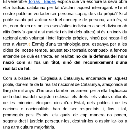
El venerable 
Torras i Bages
 explica que va escriure la seva obra 
«La tradició catalana» per tal d'aclarir aquest interrogant: «Té el 
nostre poble un vertader ser personal capaç de vida pròpia? Si al 
poble català pot aplicar-se-li el concepte de persona, això és, si 
és, com deien els antics escolàstics indivisum a se et divisum ab 
aliis (indivís quant a si mateix i distint dels altres) si és un individu 
racional amb voluntat i intel·ligència pròpies, ningú pot negar-li el 
dret a viure».
 Enmig d'una terminologia prou estranya per a les 
5
oïdes del nostre temps, aquest text torrasià contribueix a fer-nos 
entendre de què es tracta, en realitat: 
no de la defensa del nom 
nació com si fos un títol, sinó del reconeixement d'una 
realitat de fet.
Com a bisbes de l'Església a Catalunya, encarnada en aquest 
poble, donem fe de la realitat nacional de Catalunya, afaiçonada al 
llarg de mil anys d'història i també reclamem per a ella l'aplicació 
de la doctrina del magisteri eclesial: els drets i els valors culturals 
de les minories ètniques dins d'un Estat, dels pobles i de les 
nacions o nacionalitats han de ser respectats i, fins i tot, 
promoguts pels Estats, els quals de cap manera no poden, 
segons dret i justícia perseguir-los, destruir-los o assimilar-los a 
una altra cultura majoritària.