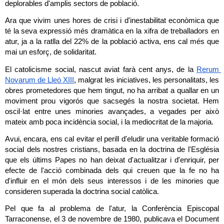
deplorables d'amplis sectors de població. 
Ara que vivim unes hores de crisi i d'inestabilitat econòmica que 
té la seva expressió més dramàtica en la xifra de treballadors en 
atur, ja a la ratlla del 22% de la població activa, ens cal més que 
mai un esforç, de solidaritat.
El catolicisme social, nascut aviat farà cent anys, de la 
Rerum 
Novarum de Lleó XIII
, malgrat les iniciatives, les personalitats, les 
obres prometedores que hem tingut, no ha arribat a quallar en un 
moviment prou vigorós que sacsegés la nostra societat. Hem 
oscil·lat entre unes minories avançades, a vegades per això 
mateix amb poca incidència social, i la mediocritat de la majoria.
Avui, encara, ens cal evitar el perill d'eludir una veritable formació 
social dels nostres cristians, basada en la doctrina de l'Església 
que els últims Papes no han deixat d'actualitzar i d'enriquir, per 
efecte de l'acció combinada dels qui creuen que la fe no ha 
d'influir en el món dels seus interessos i de les minories que 
consideren superada la doctrina social catòlica.
Pel que fa al problema de l'atur, la Conferència Episcopal 
Tarraconense, el 3 de novembre de 1980, publicava el Document 