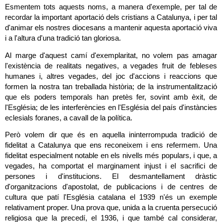
Esmentem tots aquests noms, a manera d'exemple, per tal de 
recordar la important aportació dels cristians a Catalunya, i per tal 
d'animar els nostres diocesans a mantenir aquesta aportació viva 
i a l'altura d'una tradició tan gloriosa.
Al marge d'aquest camí d'exemplaritat, no volem pas amagar 
l'existència de realitats negatives, a vegades fruit de febleses 
humanes i, altres vegades, del joc d'accions i reaccions que 
formen la nostra tan treballada història; de la instrumentalització 
que els poders temporals han pretès fer, sovint amb èxit, de 
l'Església; de les interferències en l'Església del país d'instàncies 
eclesials foranes, a cavall de la política.
Però volem dir que és en aquella ininterrompuda tradició de 
fidelitat a Catalunya que ens reconeixem i ens refermem. Una 
fidelitat especialment notable en els nivells més populars, i que, a 
vegades, ha comportat el marginament injust i el sacrifici de 
persones i d'institucions. El desmantellament dràstic 
d'organitzacions d'apostolat, de publicacions i de centres de 
cultura que patí l'Església catalana el 1939 n'és un exemple 
relativament proper. Una prova que, unida a la cruenta persecució 
religiosa que la precedí, el 1936, i que també cal considerar, 