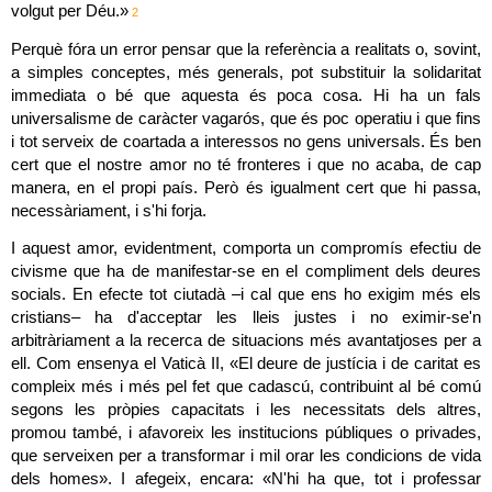
volgut per Déu.»
2
Perquè fóra un error pensar que la referència a realitats o, sovint, 
a simples conceptes, més generals, pot substituir la solidaritat 
immediata o bé que aquesta és poca cosa. Hi ha un fals 
universalisme de caràcter vagarós, que és poc operatiu i que fins 
i tot serveix de coartada a interessos no gens universals. És ben 
cert que el nostre amor no té fronteres i que no acaba, de cap 
manera, en el propi país. Però és igualment cert que hi passa, 
necessàriament, i s'hi forja.
I aquest amor, evidentment, comporta un compromís efectiu de 
civisme que ha de manifestar-se en el compliment dels deures 
socials. En efecte tot ciutadà –i cal que ens ho exigim més els 
cristians– ha d'acceptar les lleis justes i no eximir-se'n 
arbitràriament a la recerca de situacions més avantatjoses per a 
ell. Com ensenya el Vaticà II, «El deure de justícia i de caritat es 
compleix més i més pel fet que cadascú, contribuint al bé comú 
segons les pròpies capacitats i les necessitats dels altres, 
promou també, i afavoreix les institucions públiques o privades, 
que serveixen per a transformar i mil orar les condicions de vida 
dels homes». I afegeix, encara: «N'hi ha que, tot i professar 