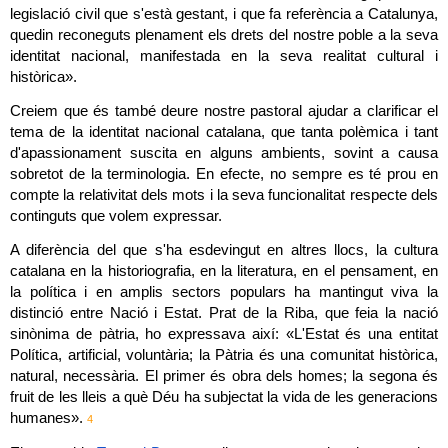
legislació civil que s'està gestant, i que fa referència a Catalunya, 
quedin reconeguts plenament els drets del nostre poble a la seva 
identitat nacional, manifestada en la seva realitat cultural i 
històrica».
Creiem que és també deure nostre pastoral ajudar a clarificar el 
tema de la identitat nacional catalana, que tanta polèmica i tant 
d'apassionament suscita en alguns ambients, sovint a causa 
sobretot de la terminologia. En efecte, no sempre es té prou en 
compte la relativitat dels mots i la seva funcionalitat respecte dels 
continguts que volem expressar.
A diferència del que s'ha esdevingut en altres llocs, la cultura 
catalana en la historiografia, en la literatura, en el pensament, en 
la política i en amplis sectors populars ha mantingut viva la 
distinció entre Nació i Estat. Prat de la Riba, que feia la nació 
sinònima de pàtria, ho expressava així: «L'Estat és una entitat 
Política, artificial, voluntària; la Pàtria és una comunitat històrica, 
natural, necessària. El primer és obra dels homes; la segona és 
fruit de les lleis a què Déu ha subjectat la vida de les generacions 
humanes». 
4