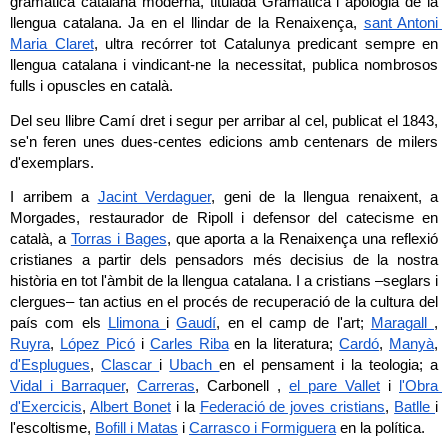
gramàtica catalana moderna, titulada Gramàtica i apologia de la 
llengua catalana. Ja en el llindar de la Renaixença, 
sant Antoni 
Maria Claret
, ultra recórrer tot Catalunya predicant sempre en 
llengua catalana i vindicant-ne la necessitat, publica nombrosos 
fulls i opuscles en català.
Del seu llibre Camí dret i segur per arribar al cel, publicat el 1843, 
se'n feren unes dues-centes edicions amb centenars de milers 
d'exemplars.
I arribem a 
Jacint Verdaguer
, geni de la llengua renaixent, a 
Morgades, restaurador de Ripoll i defensor del catecisme en 
català, a 
Torras i Bages
, que aporta a la Renaixença una reflexió 
cristianes a partir dels pensadors més decisius de la nostra 
història en tot l'àmbit de la llengua catalana. I a cristians –seglars i 
clergues– tan actius en el procés de recuperació de la cultura del 
país com els 
Llimona 
i 
Gaudí
, en el camp de l'art; 
Maragall 
, 
Ruyra
, 
López Picó
 i 
Carles Riba
 en la literatura; 
Cardó
, 
Manyà
, 
d'Esplugues
, 
Clascar 
i 
Ubach 
en el pensament i la teologia; a 
Vidal i Barraquer
, 
Carreras
, Carbonell , 
el pare Vallet
 i 
l'Obra 
d'Exercicis
, 
Albert Bonet
 i la 
Federació de joves cristians
, 
Batlle 
i 
l'escoltisme, 
Bofill i Matas
 i 
Carrasco i Formiguera
 en la política.