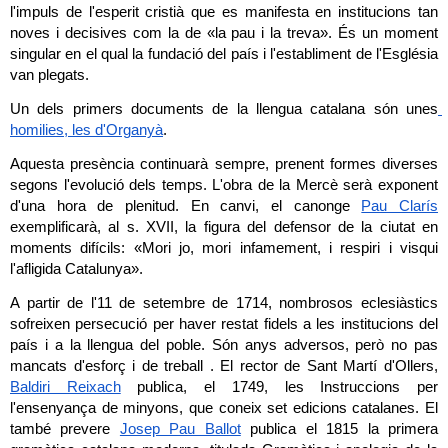
l'impuls de l'esperit cristià que es manifesta en institucions tan 
noves i decisives com la de «la pau i la treva». És un moment 
singular en el qual la fundació del país i l'establiment de l'Església 
van plegats.
Un dels primers documents de la llengua catalana són unes
homilies, les d'Organyà
.
Aquesta presència continuarà sempre, prenent formes diverses 
segons l'evolució dels temps. L'obra de la Mercè serà exponent 
d'una hora de plenitud. En canvi, el canonge 
Pau Clarís
exemplificarà, al s. XVII, la figura del defensor de la ciutat en 
moments difícils: «Mori jo, mori infamement, i respiri i visqui 
l'afligida Catalunya».
A partir de l'11 de setembre de 1714, nombrosos eclesiàstics 
sofreixen persecució per haver restat fidels a les institucions del 
país i a la llengua del poble. Són anys adversos, però no pas 
mancats d'esforç i de treball . El rector de Sant Martí d'Ollers, 
Baldiri Reixach
 publica, el 1749, les Instruccions per 
l'ensenyança de minyons, que coneix set edicions catalanes. El 
també prevere 
Josep Pau Ballot
 publica el 1815 la primera 