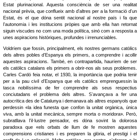
Estat plurinacional. Aquesta consciència de ser una realitat 
nacional prèvia, que conflueix amb d'altres per a la formació d'un 
Estat, és el que dóna sentit nacional al nostre país i fa que 
l'autonomia i les institucions pròpies que amb ella han retornat 
siguin viscudes no com una moda política, sinó com a resposta a 
unes aspiracions històriques, profundes i irrenunciables.
Voldríem que fossin, principalment, els nostres germans catòlics 
dels altres pobles d'Espanya els primers, a comprendre i acollir 
aquestes aspiracions. També, en contrapartida, hauríem de ser 
els catòlics catalans els primers a obrir-nos als seus problemes. 
Carles Cardó feia notar, el 1930, la importància que podria tenir 
per a la pau civil d'Espanya que els catòlics emprenguessin la 
tasca nobilíssima de fer comprendre als seus respectius 
conciutadans el problema dels altres. S'avançava a fer una 
autocrítica des de Catalunya i demanava als altres espanyols que 
perdessin «la idea funesta que confon la unitat orgànica, única 
viva, amb la unitat mecànica, sempre morta o moridora». Però, 
subratllava l'il·lustre pensador, es dóna sovint la dolorosa 
paradoxa que «els orbats de llum de fe mostren aquestes 
comprensions cristianes i es preparen la glòria, el prestigi i el 