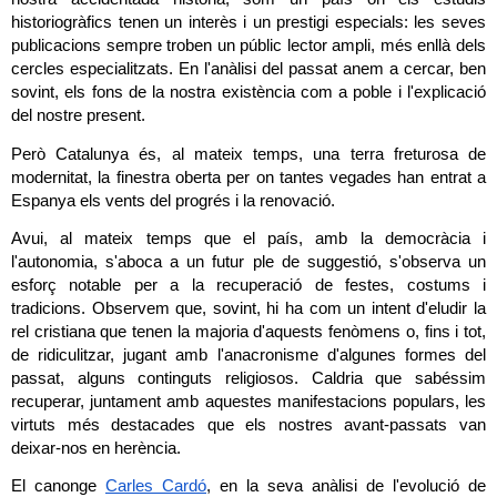
historiogràfics tenen un interès i un prestigi especials: les seves 
publicacions sempre troben un públic lector ampli, més enllà dels 
cercles especialitzats. En l'anàlisi del passat anem a cercar, ben 
sovint, els fons de la nostra existència com a poble i l'explicació 
del nostre present.
Però Catalunya és, al mateix temps, una terra freturosa de 
modernitat, la finestra oberta per on tantes vegades han entrat a 
Espanya els vents del progrés i la renovació.
Avui, al mateix temps que el país, amb la democràcia i 
l'autonomia, s'aboca a un futur ple de suggestió, s'observa un 
esforç notable per a la recuperació de festes, costums i 
tradicions. Observem que, sovint, hi ha com un intent d'eludir la 
rel cristiana que tenen la majoria d'aquests fenòmens o, fins i tot, 
de ridiculitzar, jugant amb l'anacronisme d'algunes formes del 
passat, alguns continguts religiosos. Caldria que sabéssim 
recuperar, juntament amb aquestes manifestacions populars, les 
virtuts més destacades que els nostres avant-passats van 
deixar-nos en herència.
El canonge 
Carles Cardó
, en la seva anàlisi de l'evolució de 