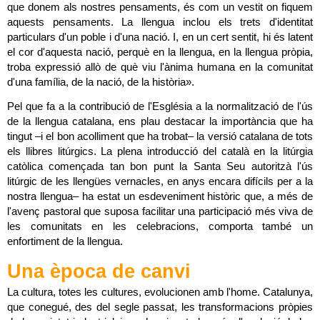
que donem als nostres pensaments, és com un vestit on fiquem 
aquests pensaments. La llengua inclou els trets d'identitat 
particulars d'un poble i d'una nació. I, en un cert sentit, hi és latent 
el cor d'aquesta nació, perquè en la llengua, en la llengua pròpia, 
troba expressió allò de què viu l'ànima humana en la comunitat 
d'una família, de la nació, de la història».
Pel que fa a la contribució de l'Església a la normalització de l'ús 
de la llengua catalana, ens plau destacar la importància que ha 
tingut –i el bon acolliment que ha trobat– la versió catalana de tots 
els llibres litúrgics. La plena introducció del català en la litúrgia 
catòlica començada tan bon punt la Santa Seu autoritzà l'ús 
litúrgic de les llengües vernacles, en anys encara difícils per a la 
nostra llengua– ha estat un esdeveniment històric que, a més de 
l'avenç pastoral que suposa facilitar una participació més viva de 
les comunitats en les celebracions, comporta també un 
enfortiment de la llengua.
Una època de canvi
La cultura, totes les cultures, evolucionen amb l'home. Catalunya, 
que conegué, des del segle passat, les transformacions pròpies 