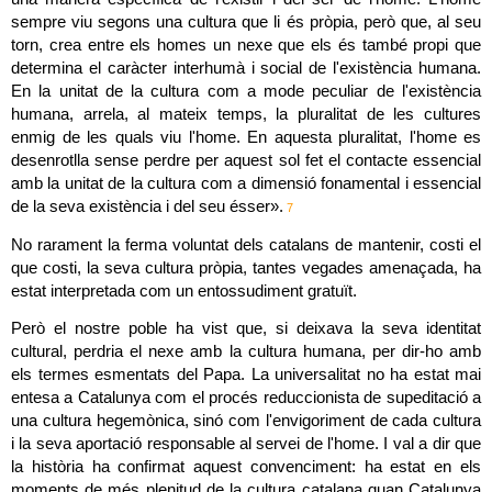
sempre viu segons una cultura que li és pròpia, però que, al seu 
torn, crea entre els homes un nexe que els és també propi que 
determina el caràcter interhumà i social de l'existència humana. 
En la unitat de la cultura com a mode peculiar de l'existència 
humana, arrela, al mateix temps, la pluralitat de les cultures 
enmig de les quals viu l'home. En aquesta pluralitat, l'home es 
desenrotlla sense perdre per aquest sol fet el contacte essencial 
amb la unitat de la cultura com a dimensió fonamental i essencial 
de la seva existència i del seu ésser».
 7
No rarament la ferma voluntat dels catalans de mantenir, costi el 
que costi, la seva cultura pròpia, tantes vegades amenaçada, ha 
estat interpretada com un entossudiment gratuït.
Però el nostre poble ha vist que, si deixava la seva identitat 
cultural, perdria el nexe amb la cultura humana, per dir-ho amb 
els termes esmentats del Papa. La universalitat no ha estat mai 
entesa a Catalunya com el procés reduccionista de supeditació a 
una cultura hegemònica, sinó com l'envigoriment de cada cultura 
i la seva aportació responsable al servei de l'home. I val a dir que 
la història ha confirmat aquest convenciment: ha estat en els 
moments de més plenitud de la cultura catalana quan Catalunya 