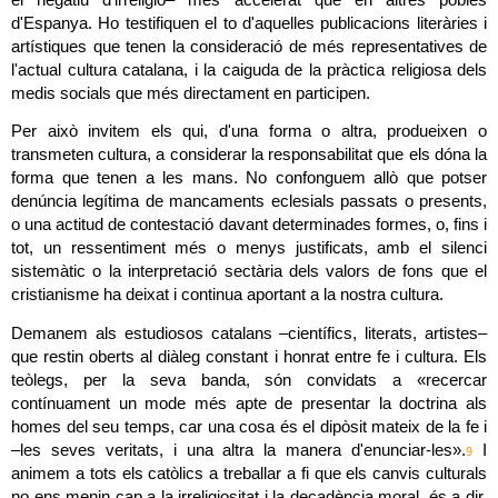
d'Espanya. Ho testifiquen el to d'aquelles publicacions literàries i 
artístiques que tenen la consideració de més representatives de 
l'actual cultura catalana, i la caiguda de la pràctica religiosa dels 
medis socials que més directament en participen.
Per això invitem els qui, d'una forma o altra, produeixen o 
transmeten cultura, a considerar la responsabilitat que els dóna la 
forma que tenen a les mans. No confonguem allò que potser 
denúncia legítima de mancaments eclesials passats o presents, 
o una actitud de contestació davant determinades formes, o, fins i 
tot, un ressentiment més o menys justificats, amb el silenci 
sistemàtic o la interpretació sectària dels valors de fons que el 
cristianisme ha deixat i continua aportant a la nostra cultura.
Demanem als estudiosos catalans –científics, literats, artistes– 
que restin oberts al diàleg constant i honrat entre fe i cultura. Els 
teòlegs, per la seva banda, són convidats a «recercar 
contínuament un mode més apte de presentar la doctrina als 
homes del seu temps, car una cosa és el dipòsit mateix de la fe i 
–les seves veritats, i una altra la manera d'enunciar-les».
 I 
9
animem a tots els catòlics a treballar a fi que els canvis culturals 
no ens menin cap a la irreligiositat i la decadència moral, és a dir, 