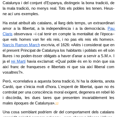
Catalunya i del conjunt d'Espanya, distingeix la bona tradició, de 
la mala tradició, no menys real. Tots els pobles les tenen. Heus-
ne ací uns exemples.
Ha estat atribuït als catalans, al llarg dels temps, un extraordinari 
amor a la llibertat, a la independència i a la democràcia. 
Pau 
Claris
 observava –i cal tenir en compte la mentalitat de l'època– 
que «els homes van fer els reis, i no pas els reis els homes». 
Narcís Ramon March
 escrivia, el 1626: «Atès i considerat que en 
el present Principat de Catalunya los habitants i poblats en ell són 
lliures i no poden ésser obligats a haver d'anar a servir a S.M.». I 
ja el 
rei Martí
 havia exclamat: «Qual poble és en lo món que sia 
així franc de franqueses e llibertats ni que sia així lliberal com 
vosaltres?».
Però, «correlativa a aquesta bona tradició, hi ha la dolenta, anota 
Cardó, que s'inicia molt d'hora. L'esperit de llibertat, quan no és 
controlat per una consciència moral exigent, degenera en rebel·lió 
i discòrdia, les dues tares que presenten invariablement les 
males èpoques de Catalunya».
12
Una cosa semblant podríem dir del comportament dels catalans 