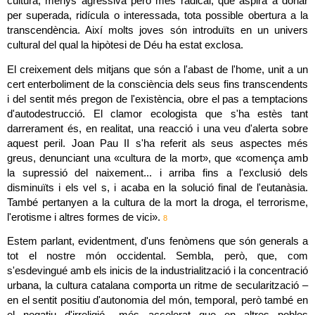
cultura, menys agressiva però més radical, que aspira a donar 
per superada, ridícula o interessada, tota possible obertura a la 
transcendència. Així molts joves són introduïts en un univers 
cultural del qual la hipòtesi de Déu ha estat exclosa.
El creixement dels mitjans que són a l'abast de l'home, unit a un 
cert enterboliment de la consciència dels seus fins transcendents 
i del sentit més pregon de l'existència, obre el pas a temptacions 
d'autodestrucció. El clamor ecologista que s'ha estès tant 
darrerament és, en realitat, una reacció i una veu d'alerta sobre 
aquest peril. Joan Pau II s'ha referit als seus aspectes més 
greus, denunciant una «cultura de la mort», que «comença amb 
la supressió del naixement... i arriba fins a l'exclusió dels 
disminuïts i els vel s, i acaba en la solució final de l'eutanàsia. 
També pertanyen a la cultura de la mort la droga, el terrorisme, 
l'erotisme i altres formes de vici». 
8
Estem parlant, evidentment, d'uns fenòmens que són generals a 
tot el nostre món occidental. Sembla, però, que, com 
s'esdevingué amb els inicis de la industrialització i la concentració 
urbana, la cultura catalana comporta un ritme de secularització –
en el sentit positiu d'autonomia del món, temporal, però també en 
el negatiu d'irreligió– més accelerat que en altres pobles 