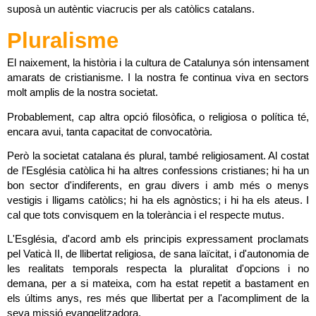
suposà un autèntic viacrucis per als catòlics catalans.
Pluralisme
El naixement, la història i la cultura de Catalunya són intensament 
amarats de cristianisme. I la nostra fe continua viva en sectors 
molt amplis de la nostra societat.
Probablement, cap altra opció filosòfica, o religiosa o política té, 
encara avui, tanta capacitat de convocatòria.
Però la societat catalana és plural, també religiosament. Al costat 
de l'Església catòlica hi ha altres confessions cristianes; hi ha un 
bon sector d'indiferents, en grau divers i amb més o menys 
vestigis i lligams catòlics; hi ha els agnòstics; i hi ha els ateus. I 
cal que tots convisquem en la tolerància i el respecte mutus.
L'Església, d'acord amb els principis expressament proclamats 
pel Vaticà II, de llibertat religiosa, de sana laïcitat, i d'autonomia de 
les realitats temporals respecta la pluralitat d'opcions i no 
demana, per a si mateixa, com ha estat repetit a bastament en 
els últims anys, res més que llibertat per a l'acompliment de la 
seva missió evangelitzadora.