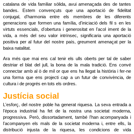
catalana de vida familiar sòlida, avui amenaçada des de tantes 
bandes. Estem convençuts que una aportació de fidelitat 
conjugal, d'harmonia entre els membres de les diferents 
generacions que formen una família, d'iniciació dels fil s en les 
virtuts essencials, d'obertura i generositat en l'acol iment de la 
vida, a més del seu valor intrínsec, significaria una aportació 
positiva per al futur del nostre país, greument amenaçat per la 
baixa natalitat.
Ara més que mai ens cal tenir els ulls oberts per tal de saber 
destriar el blat del jull, la bona de la mala tradició. Ens convé 
connectar amb al ò de mil or que ens ha llegat la història i fer-ne 
una forma que ens projecti cap a un futur de convivència, de 
cultura i de progrés en tots els ordres.
Justícia social
L'esforç, del nostre poble ha generat riquesa. La seva entrada a 
l'època industrial ha fet de la nostra una societat moderna, 
progressiva. Però, dissortadament, també l'han acompanyada i 
l'acompanyen els mals de la societat moderna i, entre ells, la 
distribució injusta de la riquesa, les condicions de vida 