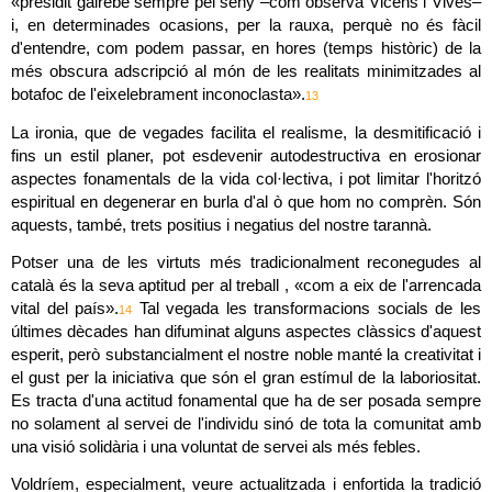
«presidit gairebé sempre pel seny –com observa Vicens i Vives– 
i, en determinades ocasions, per la rauxa, perquè no és fàcil 
d'entendre, com podem passar, en hores (temps històric) de la 
més obscura adscripció al món de les realitats minimitzades al 
botafoc de l'eixelebrament inconoclasta».
13
La ironia, que de vegades facilita el realisme, la desmitificació i 
fins un estil planer, pot esdevenir autodestructiva en erosionar 
aspectes fonamentals de la vida col·lectiva, i pot limitar l'horitzó 
espiritual en degenerar en burla d'al ò que hom no comprèn. Són 
aquests, també, trets positius i negatius del nostre tarannà.
Potser una de les virtuts més tradicionalment reconegudes al 
català és la seva aptitud per al treball , «com a eix de l'arrencada 
vital del país».
 Tal vegada les transformacions socials de les 
14
últimes dècades han difuminat alguns aspectes clàssics d'aquest 
esperit, però substancialment el nostre noble manté la creativitat i 
el gust per la iniciativa que són el gran estímul de la laboriositat. 
Es tracta d'una actitud fonamental que ha de ser posada sempre 
no solament al servei de l'individu sinó de tota la comunitat amb 
una visió solidària i una voluntat de servei als més febles.
Voldríem, especialment, veure actualitzada i enfortida la tradició 