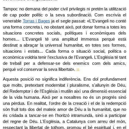
Tampoc no demana del poder civil privilegis ni pretén la utilització 
de cap poder polític o la seva subordinació. Com escrivia el 
venerable 
Torras i Bages
 ja el segle passat: «L'Evangeli no conté 
una forma concreta i, no obstant això, pot donar forma a totes les 
situacions concretes socials, polítiques i econòmiques dels 
homes... L'Evangeli té una amplitud immensa perquè està 
destinat a abraçar la universal humanitat, en totes ses formes, 
situacions i estats... Cada forma o situació social, política o 
econòmica voldria tenir l'exclusiva de l'Evangeli. L'Església té tant 
de treball per a defensar-se dels enemics com dels amics, 
perquè vol conservar la seva llibertat». 
11
Aquesta posició no significa indiferència. Ens dol profundament 
que molts, pretextant modernitat i pluralisme, s'allunyin de Déu, 
del Redemptor i de l'Església i mutilin així una dimensió essencial 
de la vida humana. Això per a nosaltres no és un progrés sinó 
una pèrdua. En realitat, l'ordre de la creació i el de la redempció 
són fruit tots dos del mateix amor de Déu a la humanitat, que no 
és cridada a tancar-se en l'horitzó intramundà, sinó a participar 
del regne de Déu. L'Església, a Catalunya com arreu del món, 
respectant la llibertat de tothom, promou el bé espiritual i, en el 