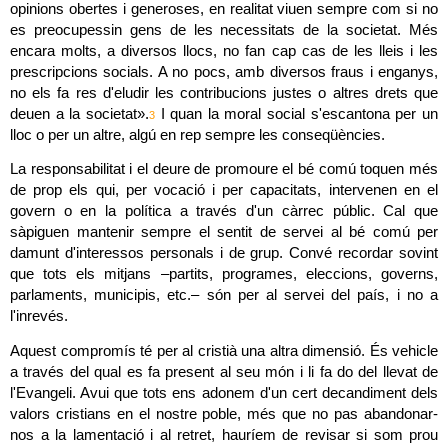
opinions obertes i generoses, en realitat viuen sempre com si no 
es preocupessin gens de les necessitats de la societat. Més 
encara molts, a diversos llocs, no fan cap cas de les lleis i les 
prescripcions socials. A no pocs, amb diversos fraus i enganys, 
no els fa res d'eludir les contribucions justes o altres drets que 
deuen a la societat».
 I quan la moral social s'escantona per un 
3
lloc o per un altre, algú en rep sempre les conseqüències.
La responsabilitat i el deure de promoure el bé comú toquen més 
de prop els qui, per vocació i per capacitats, intervenen en el 
govern o en la política a través d'un càrrec públic. Cal que 
sàpiguen mantenir sempre el sentit de servei al bé comú per 
damunt d'interessos personals i de grup. Convé recordar sovint 
que tots els mitjans –partits, programes, eleccions, governs, 
parlaments, municipis, etc.– són per al servei del país, i no a 
l'inrevés.
Aquest compromís té per al cristià una altra dimensió. És vehicle 
a través del qual es fa present al seu món i li fa do del llevat de 
l'Evangeli. Avui que tots ens adonem d'un cert decandiment dels 
valors cristians en el nostre poble, més que no pas abandonar-
nos a la lamentació i al retret, hauríem de revisar si som prou 