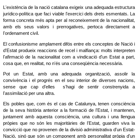
L'existència de la nació catalana exigeix una adequada estructura 
jurídico-política que faci viable l'exercici dels drets esmentats. La 
forma concreta més apta per al reconeixement de la nacionalitat, 
amb els seus valors i prerrogatives, pertoca directament a 
l'ordenament civil.
El confusionisme amplament difós entre els conceptes de Nació i 
d'Estat produeix reaccions de recel i malfiança: molts interpreten 
l'afirmació de la nacionalitat com a vindicació d'un Estat a part, 
cosa que, en realitat, no n'és una conseqüència necessària.
Pot un Estat, amb una adequada organització, assolir la 
convivència i el progrés en el seu interior de diverses nacions, 
sense que cap d’elles  s’hagi de sentir constrenyida a 
l'assimilació per una altra.
Els pobles que, com és el cas de Catalunya, tenen consciència 
de la seva història anterior a la formació de l'Estat, i mantenen, 
juntament amb aquesta consciència, una cultura i una llengua 
pròpies que no són les majoritàries de l'Estat, guarden viva la 
convicció que no provenen de la divisió administrativa d'un Estat-
Nació, sinó que són un component amb personalitat pròpia d'un 